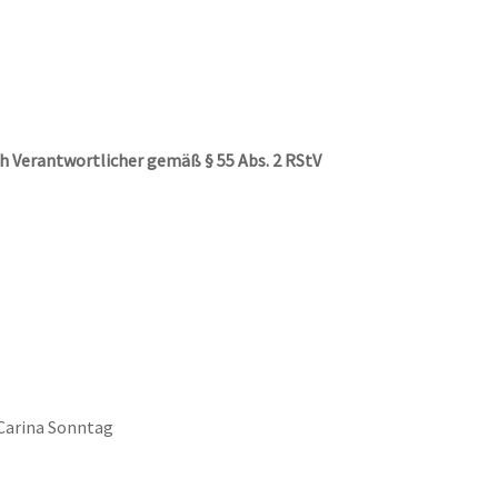
ich Ver­ant­wort­li­cher gemäß § 55 Abs. 2 RStV
 Cari­na Sonntag