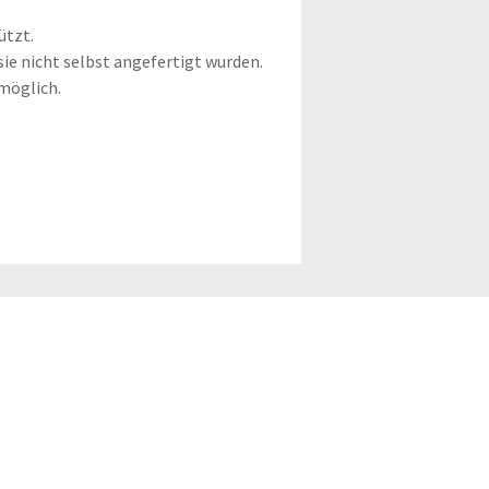
ützt.
sie nicht selbst ange­fer­tigt wur­den.
 möglich.