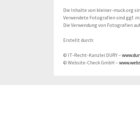
Die Inhal­te von kleiner-muck.org sin
Ver­wen­de­te Foto­gra­fien sind ggf. 
Die Ver­wen­dung von Foto­gra­fien auf
Erstellt durch:
© IT-Recht-Kanz­lei DURY –
www.dur
© Web­site-Check GmbH –
www.webs