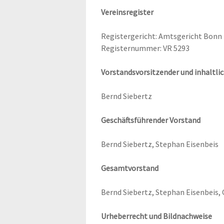
Ver­eins­re­gis­ter
Regis­ter­ge­richt: Amts­ge­richt Bonn
Regis­ter­num­mer: VR 5293
Vor­stands­vor­sit­zen­der und inhalt­l
Bernd Sie­bertz
Geschäfts­füh­ren­der Vorstand
Bernd Sie­bertz, Ste­phan Eisenbeis
Gesamt­vor­stand
Bernd Sie­bertz, Ste­phan Eisen­beis,
Urhe­ber­recht und Bildnachweise