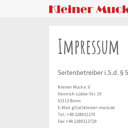
Zum
Inhalt
springen
Impressum
Seitenbetreiber i.S.d. §
Klei­ner Muck e. V.
Hein­rich-Lüb­ke-Str. 19
53113 Bonn
E‑Mail: gf(at)kleiner-muck.de
Tel.: +49 228921270
Fax: +49 2289212729