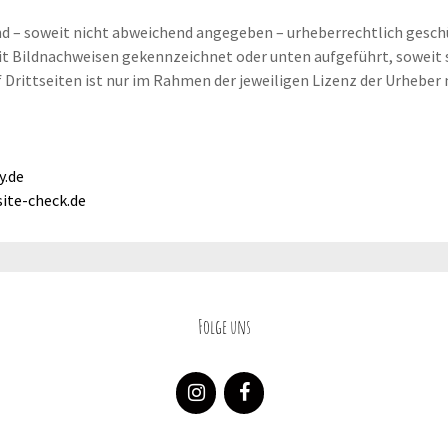
d – soweit nicht abwei­chend ange­ge­ben – urhe­ber­recht­lich gesch
mit Bild­nach­wei­sen gekenn­zeich­net oder unten auf­ge­führt, soweit 
 Dritt­sei­ten ist nur im Rah­men der jewei­li­gen Lizenz der Urhe­ber
y.de
ite-check.de
Folge uns